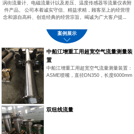
涡街流量计、电磁流量计以及差压、温度传感器等流量仪表附
件产品。 公司本着诚实守信、精益求精，顾客至上的经营理
念和源自高科、创造经典的经营宗旨。竭诚为广大客户提...
案例展示
中船江增重工用超宽空气流量测量装
置
中船江增重工用超宽空气流量测量装置：
ASME喷嘴，直径DN350，长度6000mm
采用了2台西门子差压变送器，稳压补
偿，大小流量同时兼顾，测量更精准。
双纽线流量