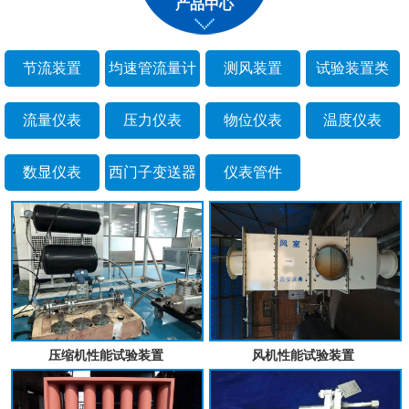
产品中心
节流装置
均速管流量计
测风装置
试验装置类
流量仪表
压力仪表
物位仪表
温度仪表
数显仪表
西门子变送器
仪表管件
压缩机性能试验装置
风机性能试验装置