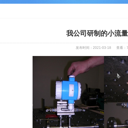
我公司研制的小流量
发布时间：2021-03-18
查看：