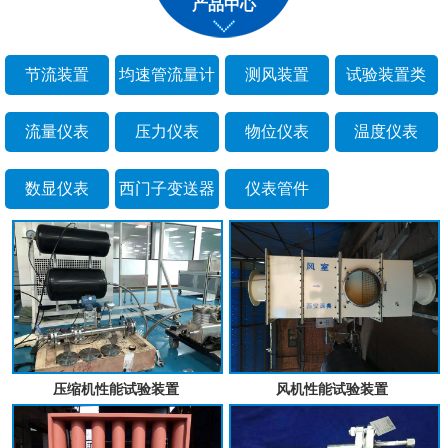
产品中心
节流装置
均速管流量计
测风装置
试验装置类
流量仪表
压力仪表
物位仪表
温度仪表
数显仪表
西门子变送器
仪表管件
压缩机性能试验装置
风机性能试验装置