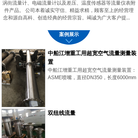
涡街流量计、电磁流量计以及差压、温度传感器等流量仪表附
件产品。 公司本着诚实守信、精益求精，顾客至上的经营理
念和源自高科、创造经典的经营宗旨。竭诚为广大客户提...
案例展示
中船江增重工用超宽空气流量测量装
置
中船江增重工用超宽空气流量测量装置：
ASME喷嘴，直径DN350，长度6000mm
采用了2台西门子差压变送器，稳压补
偿，大小流量同时兼顾，测量更精准。
双纽线流量