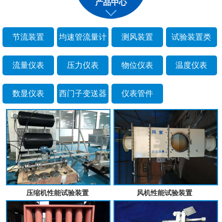
产品中心
节流装置
均速管流量计
测风装置
试验装置类
流量仪表
压力仪表
物位仪表
温度仪表
数显仪表
西门子变送器
仪表管件
压缩机性能试验装置
风机性能试验装置