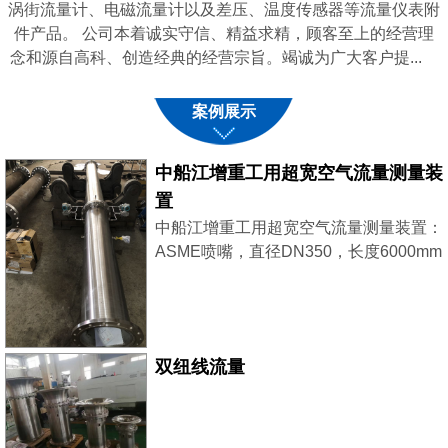
涡街流量计、电磁流量计以及差压、温度传感器等流量仪表附
件产品。 公司本着诚实守信、精益求精，顾客至上的经营理
念和源自高科、创造经典的经营宗旨。竭诚为广大客户提...
案例展示
中船江增重工用超宽空气流量测量装
置
中船江增重工用超宽空气流量测量装置：
ASME喷嘴，直径DN350，长度6000mm
采用了2台西门子差压变送器，稳压补
偿，大小流量同时兼顾，测量更精准。
双纽线流量