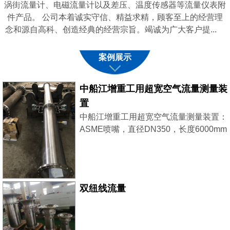
涡街流量计、电磁流量计以及差压、温度传感器等流量仪表附
件产品。 公司本着诚实守信、精益求精，顾客至上的经营理
念和源自高科、创造经典的经营宗旨。竭诚为广大客户提...
案例展示
中船江增重工用超宽空气流量测量装
置
中船江增重工用超宽空气流量测量装置：
ASME喷嘴，直径DN350，长度6000mm
采用了2台西门子差压变送器，稳压补
偿，大小流量同时兼顾，测量更精准。
双纽线流量