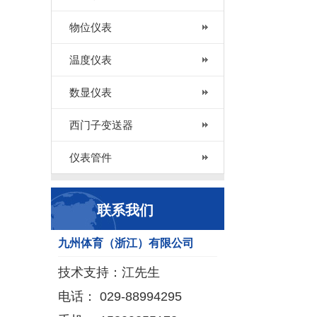
物位仪表
温度仪表
数显仪表
西门子变送器
仪表管件
联系我们
九州体育（浙江）有限公司
技术支持：江先生
电话： 029-88994295