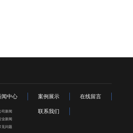
新闻中心
案例展示
在线留言
联系我们
公司新闻
行业新闻
常见问题