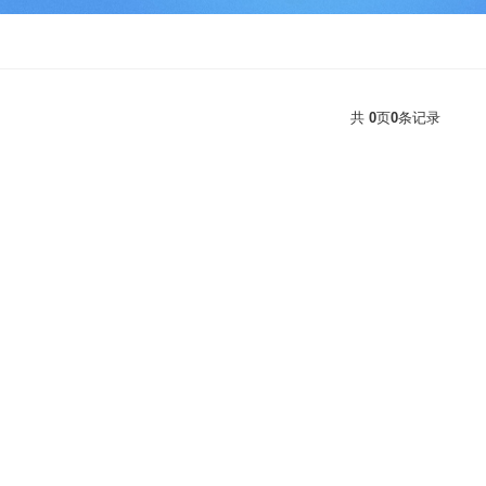
共
0
页
0
条记录