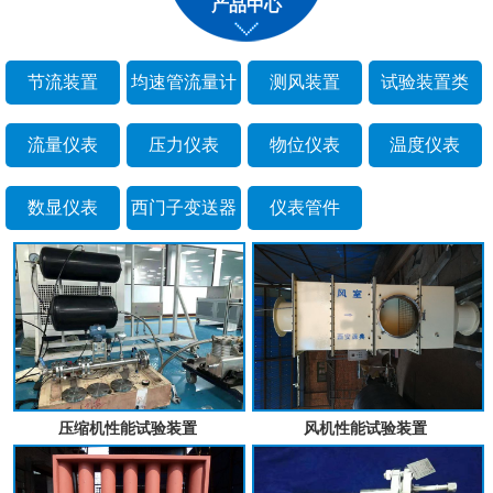
产品中心
节流装置
均速管流量计
测风装置
试验装置类
流量仪表
压力仪表
物位仪表
温度仪表
数显仪表
西门子变送器
仪表管件
压缩机性能试验装置
风机性能试验装置