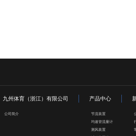
九州体育（浙江）有限公司
产品中心
公司简介
节流装置
均速管流量计
测风装置