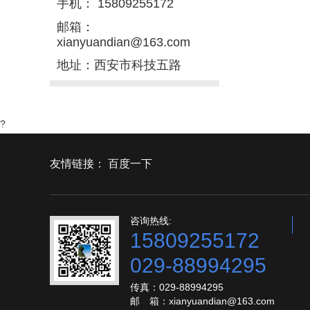
手机： 15809255172
邮箱：
xianyuandian@163.com
地址：西安市科技五路
?
友情链接：
百度一下
咨询热线:
15809255172
029-88994295
传真：029-88994295
邮 箱：xianyuandian@163.com