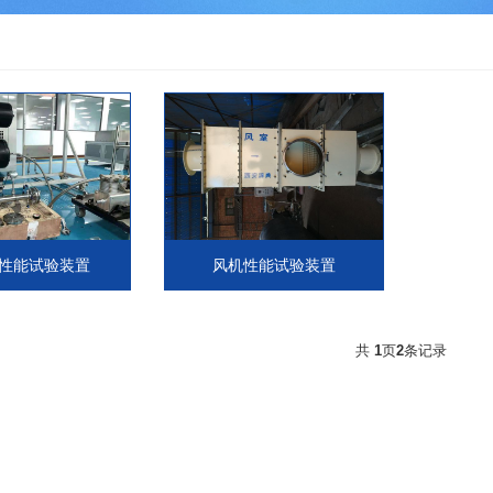
性能试验装置
风机性能试验装置
共
1
页
2
条记录