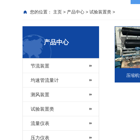
您的位置：
主页
>
产品中心
>
试验装置类
>
产品中心
节流装置
压缩机
均速管流量计
测风装置
试验装置类
流量仪表
压力仪表