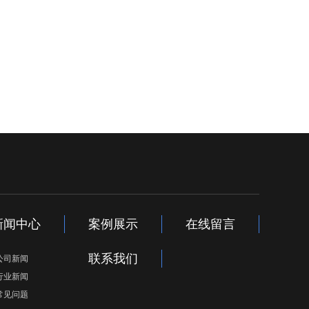
新闻中心
案例展示
在线留言
联系我们
公司新闻
行业新闻
常见问题