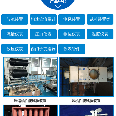
产品中心
节流装置
均速管流量计
测风装置
试验装置类
流量仪表
压力仪表
物位仪表
温度仪表
数显仪表
西门子变送器
仪表管件
压缩机性能试验装置
风机性能试验装置