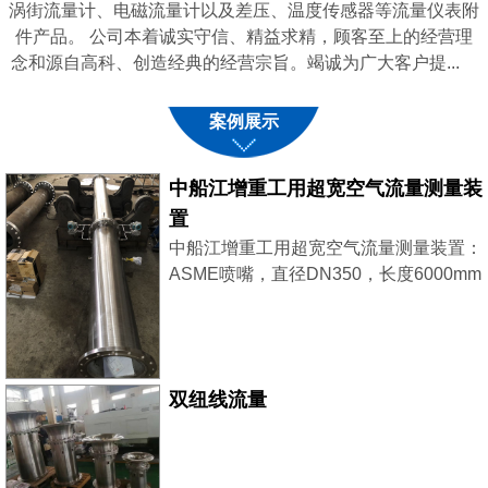
涡街流量计、电磁流量计以及差压、温度传感器等流量仪表附
件产品。 公司本着诚实守信、精益求精，顾客至上的经营理
念和源自高科、创造经典的经营宗旨。竭诚为广大客户提...
案例展示
中船江增重工用超宽空气流量测量装
置
中船江增重工用超宽空气流量测量装置：
ASME喷嘴，直径DN350，长度6000mm
采用了2台西门子差压变送器，稳压补
偿，大小流量同时兼顾，测量更精准。
双纽线流量