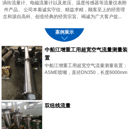
涡街流量计、电磁流量计以及差压、温度传感器等流量仪表附
件产品。 公司本着诚实守信、精益求精，顾客至上的经营理
念和源自高科、创造经典的经营宗旨。竭诚为广大客户提...
案例展示
中船江增重工用超宽空气流量测量装
置
中船江增重工用超宽空气流量测量装置：
ASME喷嘴，直径DN350，长度6000mm
采用了2台西门子差压变送器，稳压补
偿，大小流量同时兼顾，测量更精准。
双纽线流量