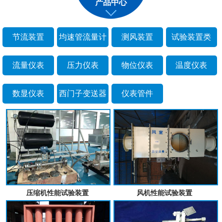
产品中心
节流装置
均速管流量计
测风装置
试验装置类
流量仪表
压力仪表
物位仪表
温度仪表
数显仪表
西门子变送器
仪表管件
压缩机性能试验装置
风机性能试验装置