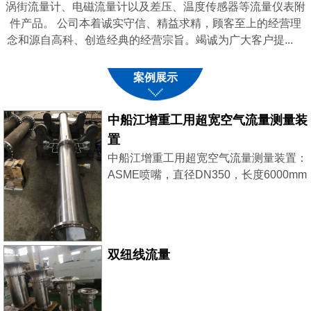
涡街流量计、电磁流量计以及差压、温度传感器等流量仪表附
件产品。 公司本着诚实守信、精益求精，顾客至上的经营理
念和源自高科、创造经典的经营宗旨。竭诚为广大客户提...
案例展示
中船江增重工用超宽空气流量测量装
置
中船江增重工用超宽空气流量测量装置：
ASME喷嘴，直径DN350，长度6000mm
采用了2台西门子差压变送器，稳压补
偿，大小流量同时兼顾，测量更精准。
双纽线流量