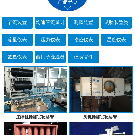
产品中心
节流装置
均速管流量计
测风装置
试验装置类
流量仪表
压力仪表
物位仪表
温度仪表
数显仪表
西门子变送器
仪表管件
压缩机性能试验装置
风机性能试验装置