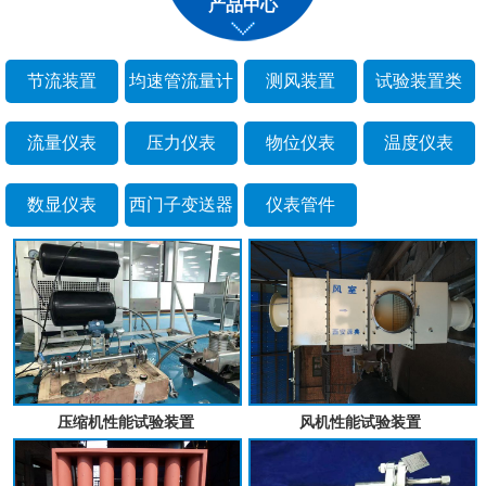
产品中心
节流装置
均速管流量计
测风装置
试验装置类
流量仪表
压力仪表
物位仪表
温度仪表
数显仪表
西门子变送器
仪表管件
压缩机性能试验装置
风机性能试验装置