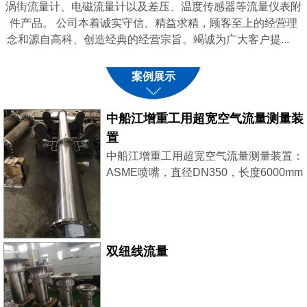
涡街流量计、电磁流量计以及差压、温度传感器等流量仪表附
件产品。 公司本着诚实守信、精益求精，顾客至上的经营理
念和源自高科、创造经典的经营宗旨。竭诚为广大客户提...
案例展示
中船江增重工用超宽空气流量测量装
置
中船江增重工用超宽空气流量测量装置：
ASME喷嘴，直径DN350，长度6000mm
采用了2台西门子差压变送器，稳压补
偿，大小流量同时兼顾，测量更精准。
双纽线流量