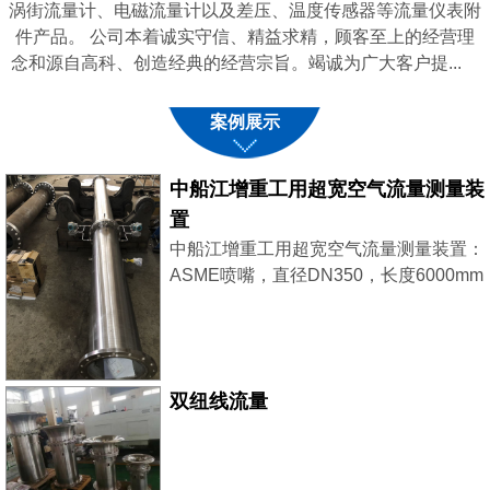
涡街流量计、电磁流量计以及差压、温度传感器等流量仪表附
件产品。 公司本着诚实守信、精益求精，顾客至上的经营理
念和源自高科、创造经典的经营宗旨。竭诚为广大客户提...
案例展示
中船江增重工用超宽空气流量测量装
置
中船江增重工用超宽空气流量测量装置：
ASME喷嘴，直径DN350，长度6000mm
采用了2台西门子差压变送器，稳压补
偿，大小流量同时兼顾，测量更精准。
双纽线流量