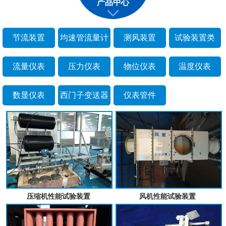
产品中心
节流装置
均速管流量计
测风装置
试验装置类
流量仪表
压力仪表
物位仪表
温度仪表
数显仪表
西门子变送器
仪表管件
压缩机性能试验装置
风机性能试验装置