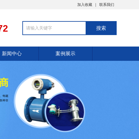
加入收藏
联系我们
72
新闻中心
案例展示