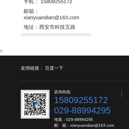
手机： 15809255172
邮箱：
xianyuandian@163.com
地址：西安市科技五路
?
友情链接：
百度一下
咨询热线:
15809255172
029-88994295
传真：029-88994295
邮 箱：xianyuandian@163.com