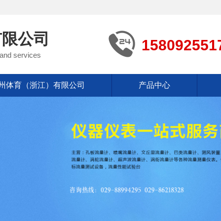
有限公司
158092551
 and services
州体育（浙江）有限公司
产品中心