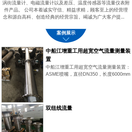
涡街流量计、电磁流量计以及差压、温度传感器等流量仪表附
件产品。 公司本着诚实守信、精益求精，顾客至上的经营理
念和源自高科、创造经典的经营宗旨。竭诚为广大客户提...
案例展示
中船江增重工用超宽空气流量测量装
置
中船江增重工用超宽空气流量测量装置：
ASME喷嘴，直径DN350，长度6000mm
采用了2台西门子差压变送器，稳压补
偿，大小流量同时兼顾，测量更精准。
双纽线流量