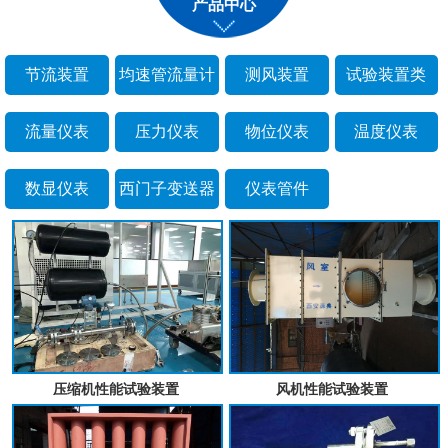
产品中心
节流装置
均速管流量计
测风装置
试验装置类
流量仪表
压力仪表
物位仪表
温度仪表
数显仪表
西门子变送器
仪表管件
压缩机性能试验装置
风机性能试验装置